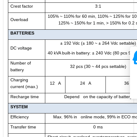
Crest factor
3:1
105% ~ 110% for 60 min, 110% ~ 125% for 1
Overload
125% ~ 150% for 1 min, > 150% for 0.2 
BATTER
IES
± 192 Vdc (± 180 ~ ± 264 Vdc settable)
DC voltage
40 kVA built-in battery: ± 240 Vdc (80 pcs 9 A
Number of
32 pcs (30 ~ 44 pcs settable)
battery
Charging
12 A
24 A
36 A
current (max.)
Recharge time
Depend on the capacity of battery
SYSTEM
Efficiency
Max. 96% in online mode, 99% in ECO m
Transfer time
0 ms
Short-circuit, overload, overtemperature, exces