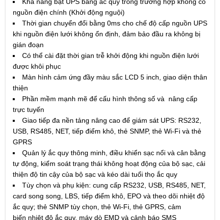
Khả năng bật UPS bằng ắc quy trong trường hợp không có
nguồn điện chính (Khởi động nguội)
Thời gian chuyển đổi bằng 0ms cho chế độ cấp nguồn UPS
khi nguồn điện lưới không ổn định, đảm bảo đầu ra không bị
gián đoạn
Có thể cài đặt thời gian trễ khởi động khi nguồn điện lưới
được khôi phục
Màn hình cảm ứng đầy màu sắc LCD 5 inch, giao diện thân
thiện
Phần mềm mạnh mẽ để cấu hình thông số và nâng cấp
trực tuyến
Giao tiếp đa nền tảng nâng cao để giám sát UPS: RS232,
USB, RS485, NET, tiếp điểm khô, thẻ SNMP, thẻ Wi-Fi và thẻ
GPRS
Quản lý ắc quy thông minh, điều khiển sạc nổi và cân bằng
tự động, kiểm soát trạng thái không hoạt động của bộ sạc, cải
thiện độ tin cậy của bộ sạc và kéo dài tuổi thọ ắc quy
Tùy chọn và phụ kiện: cung cấp RS232, USB, RS485, NET,
card song song, LBS, tiếp điểm khô, EPO và theo dõi nhiệt độ
ắc quy; thẻ SNMP tùy chọn, thẻ Wi-Fi, thẻ GPRS, cảm
biến nhiệt độ ắc quy, máy dò EMD và cảnh báo SMS