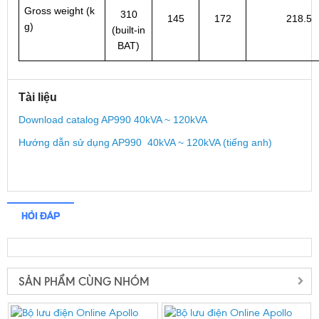
Gross weight (k
310
145
172
218.5
g)
(built-in
BAT)
Tài liệu
Download catalog AP990 40kVA ~ 120kVA
Hướng dẫn sử dụng AP990 40kVA ~ 120kVA (tiếng anh)
HỎI ĐÁP
SẢN PHẨM CÙNG NHÓM