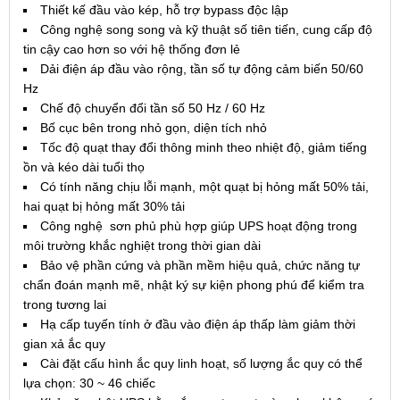
Thiết kế đầu vào kép, hỗ trợ bypass độc lập
Công nghệ song song và kỹ thuật số tiên tiến, cung cấp độ
tin cậy cao hơn so với hệ thống đơn lẻ
Dải điện áp đầu vào rộng, tần số tự động cảm biến 50/60
Hz
Chế độ chuyển đổi tần số 50 Hz / 60 Hz
Bố cục bên trong nhỏ gọn, diện tích nhỏ
Tốc độ quạt thay đổi thông minh theo nhiệt độ, giảm tiếng
ồn và kéo dài tuổi thọ
Có tính năng chịu lỗi mạnh, một quạt bị hỏng mất 50% tải,
hai quạt bị hỏng mất 30% tải
Công nghệ sơn phủ phù hợp giúp UPS hoạt động trong
môi trường khắc nghiệt trong thời gian dài
Bảo vệ phần cứng và phần mềm hiệu quả, chức năng tự
chẩn đoán mạnh mẽ, nhật ký sự kiện phong phú để kiểm tra
trong tương lai
Hạ cấp tuyến tính ở đầu vào điện áp thấp làm giảm thời
gian xả ắc quy
Cài đặt cấu hình ắc quy linh hoạt, số lượng ắc quy có thể
lựa chọn: 30 ~ 46 chiếc