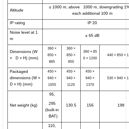
≤ 1000 m; above 1000 m, downgrading 1%
Altitude
each additional 100 m
IP rating
IP 20
Noise level at 1
≤ 65 dB
m
360 ×
360 ×
Dimensions (W
360 × 85
850 ×
850 ×
440 × 850 × 
× D × H) (mm)
0 × 1200
885
950
Packaged
450 ×
450 ×
450 ×
dimensions (W ×
940 ×
940 ×
940 ×
530 × 940 × 
D × H) (mm)
1055
1120
1370
95,
295
Net weight (kg)
130.5
156
198
(built-in
BAT)
110,