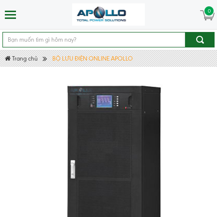
0
Trang chủ
BỘ LƯU ĐIỆN ONLINE APOLLO
UPS ONLINE AP990 (vào 3: ra 3)