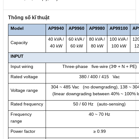
Thông số kĩ thuật
Model
AP9940
AP
9960
AP
9980
AP
99100
AP
40 kVA /
60 kVA /
80 kVA /
100 kVA /
120
Capacity
40 kW
60 kW
80 kW
100 kW
1
INPUT
Input wiring
Three-phase five-wire (3Φ + N + PE)
Rated voltage
380 / 400 / 415 Vac
304 ~ 485 Vac (no downgrading), 138 ~ 30
Voltage range
(linear downgrading between 40% ~ 100% l
Rated frequency
50 / 60 Hz (auto-sensing)
Frequency
40 ~ 70 Hz
range
Power factor
≥ 0.99