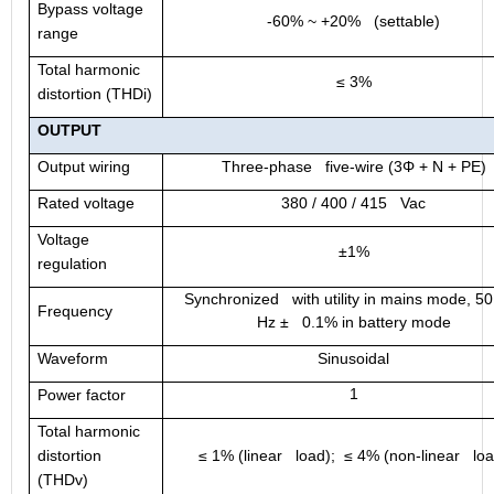
Bypass voltage
-60% ~ +20% (settable)
range
Total harmonic
≤ 3%
distortion (THDi)
OUTPUT
Output wiring
Three-phase five-wire (3Φ + N + PE)
Rated voltage
380 / 400 / 415 Vac
Voltage
±1%
regulation
Synchronized with utility in mains mode,
50
Frequency
Hz
± 0.1% in battery mode
Waveform
Sinusoidal
1
Power factor
Total harmonic
distortion
≤ 1% (linear load);
≤ 4%
(n
on-linear loa
(THDv)