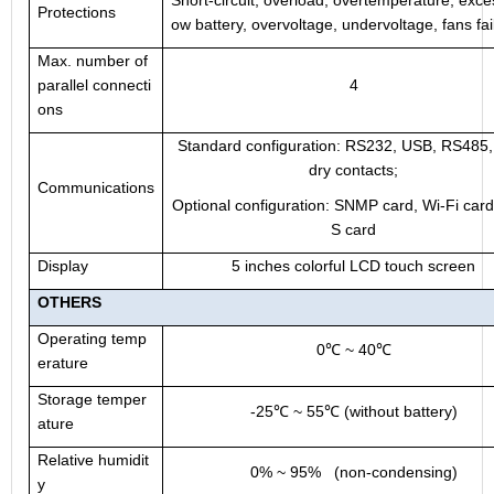
Protections
ow battery, overvoltage, undervoltage, fans fai
Max. number of
parallel connecti
4
ons
Standard configuration: RS232, USB, RS485,
dry contacts;
Communications
Optional configuration: SNMP card, Wi-Fi car
S card
Display
5 inches colorful LCD touch screen
OTHERS
Operating temp
0
~ 40
℃
℃
erature
Storage temper
-25
℃
~ 55
℃
(without battery)
ature
Relative humidit
0% ~ 95% (non-condensing)
y