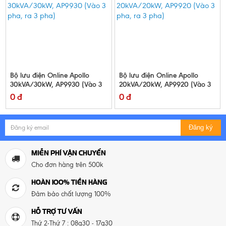
Bộ lưu điện Online Apollo
Bộ lưu điện Online Apollo
30kVA/30kW, AP9930 (Vào 3
20kVA/20kW, AP9920 (Vào 3
pha, ra 3 pha)
pha, ra 3 pha)
0 đ
0 đ
Đăng ký
MIỄN PHÍ VẬN CHUYỂN
Cho đơn hàng trên 500k
HOÀN 100% TIỀN HÀNG
Đảm bảo chất lượng 100%
HỖ TRỢ TƯ VẤN
Thứ 2-Thứ 7 : 08g30 - 17g30