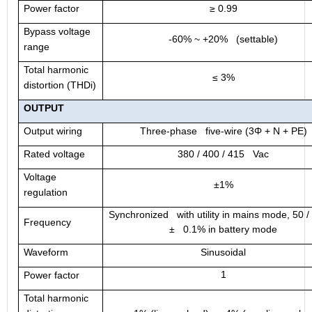
Power factor
≥ 0.99
Bypass voltage
-60% ~ +20% (settable)
range
Total harmonic
≤ 3%
distortion (THDi)
OUTPUT
Output wiring
Three-phase five-wire (3Φ + N + PE)
Rated voltage
380 / 400 / 415 Vac
Voltage
±1%
regulation
Synchronized with utility in mains mode,
50 /
Frequency
± 0.1% in battery mode
Waveform
Sinusoidal
1
Power factor
Total harmonic