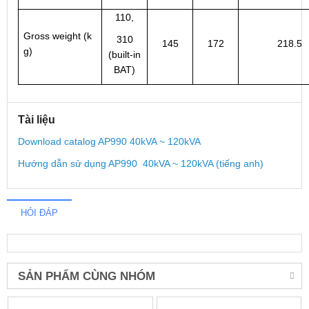
110,
Gross weight (k
310
145
172
218.5
g)
(built-in
BAT)
Tài liệu
Download catalog AP990 40kVA ~ 120kVA
Hướng dẫn sử dụng AP990 40kVA ~ 120kVA (tiếng anh)
HỎI ĐÁP
SẢN PHẨM CÙNG NHÓM