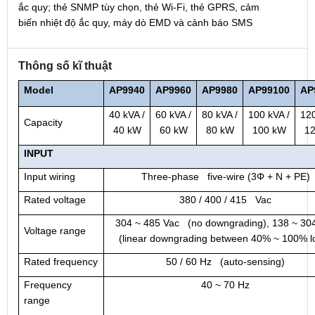
ắc quy; thẻ SNMP tùy chọn, thẻ Wi-Fi, thẻ GPRS, cảm
biến nhiệt độ ắc quy, máy dò EMD và cảnh báo SMS
Thông số kĩ thuật
Model
AP9940
AP
9960
AP
9980
AP
99100
AP
40 kVA /
60 kVA /
80 kVA /
100 kVA /
120
Capacity
40 kW
60 kW
80 kW
100 kW
1
INPUT
Input wiring
Three-phase five-wire (3Φ + N + PE)
Rated voltage
380 / 400 / 415 Vac
304 ~ 485 Vac (no downgrading), 138 ~ 30
Voltage range
(linear downgrading between 40% ~ 100% l
Rated frequency
50 / 60 Hz (auto-sensing)
Frequency
40 ~ 70 Hz
range