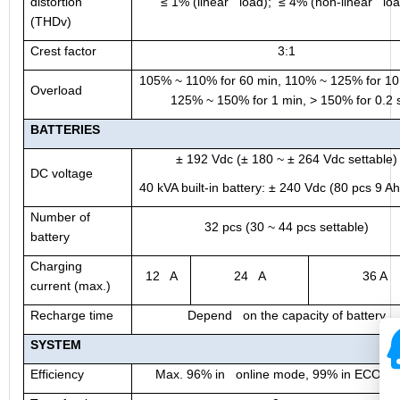
distortion
≤ 1% (linear load);
≤ 4%
(n
on-linear loa
(THDv)
Crest factor
3:1
105% ~ 110% for 60 min, 110% ~ 125% for 1
Overload
125% ~ 150% for 1 min, > 150% for 0.2 
BATTER
IES
± 192 Vdc (± 180 ~ ± 264 Vdc settable)
DC voltage
40 kVA built-in battery: ± 240 Vdc (80 pcs 9 A
Number of
32 pcs (30 ~ 44 pcs settable)
battery
Charging
12 A
24 A
36 A
current (max.)
Recharge time
Depend on the capacity of battery
SYSTEM
Efficiency
Max. 96% in online mode, 99% in ECO m