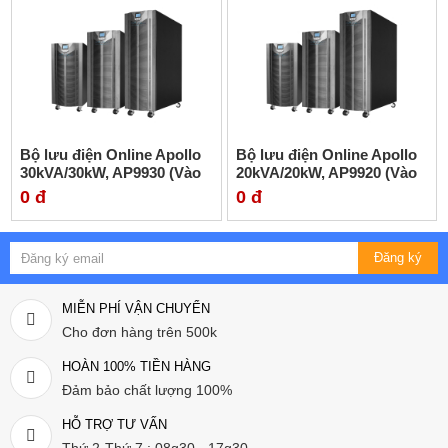
Bộ lưu điện Online Apollo
Bộ lưu điện Online Apollo
30kVA/30kW, AP9930 (Vào
20kVA/20kW, AP9920 (Vào
3 pha, ra 3 pha)
3 pha, ra 3 pha)
0 đ
0 đ
Đăng ký
MIỄN PHÍ VẬN CHUYỂN
Cho đơn hàng trên 500k
HOÀN 100% TIỀN HÀNG
Đảm bảo chất lượng 100%
HỖ TRỢ TƯ VẤN
Thứ 2-Thứ 7 : 08g30 - 17g30