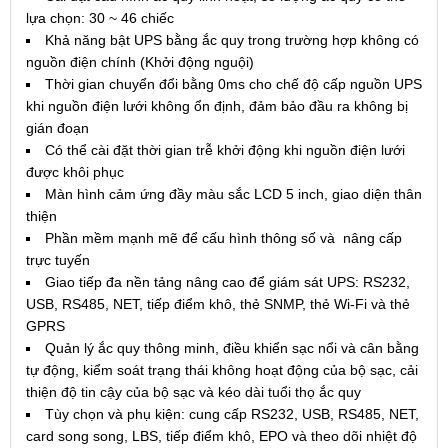
lựa chọn: 30 ~ 46 chiếc
Khả năng bật UPS bằng ắc quy trong trường hợp không có
nguồn điện chính (Khởi động nguội)
Thời gian chuyển đổi bằng 0ms cho chế độ cấp nguồn UPS
khi nguồn điện lưới không ổn định, đảm bảo đầu ra không bị
gián đoạn
Có thể cài đặt thời gian trễ khởi động khi nguồn điện lưới
được khôi phục
Màn hình cảm ứng đầy màu sắc LCD 5 inch, giao diện thân
thiện
Phần mềm mạnh mẽ để cấu hình thông số và nâng cấp
trực tuyến
Giao tiếp đa nền tảng nâng cao để giám sát UPS: RS232,
USB, RS485, NET, tiếp điểm khô, thẻ SNMP, thẻ Wi-Fi và thẻ
GPRS
Quản lý ắc quy thông minh, điều khiển sạc nổi và cân bằng
tự động, kiểm soát trạng thái không hoạt động của bộ sạc, cải
thiện độ tin cậy của bộ sạc và kéo dài tuổi thọ ắc quy
Tùy chọn và phụ kiện: cung cấp RS232, USB, RS485, NET,
card song song, LBS, tiếp điểm khô, EPO và theo dõi nhiệt độ