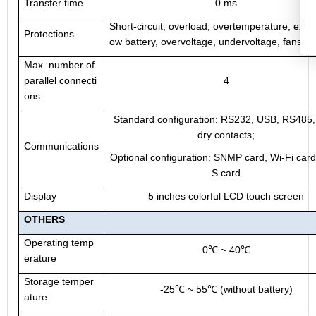
Transfer time
0 ms
Short-circuit, overload, overtemperature, exces
Protections
ow battery, overvoltage, undervoltage, fans fai
Max. number of
parallel connecti
4
ons
Standard configuration: RS232, USB, RS485,
dry contacts;
Communications
Optional configuration: SNMP card, Wi-Fi car
S card
Display
5 inches colorful LCD touch screen
OTHERS
Operating temp
0
~ 40
℃
℃
erature
Storage temper
-25
℃
~ 55
℃
(without battery)
ature