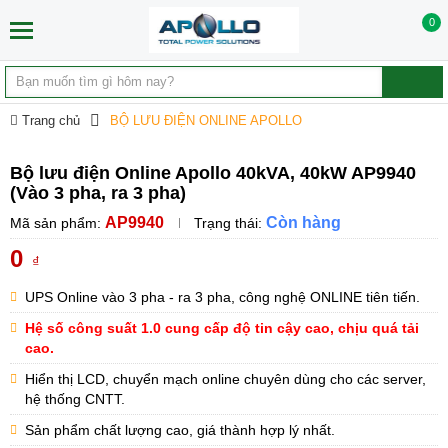
0
Trang chủ
BỘ LƯU ĐIỆN ONLINE APOLLO
UPS ONLINE AP990 (vào 3: ra 3)
Bộ lưu điện Online Apollo 40kVA, 40kW AP9940
(Vào 3 pha, ra 3 pha)
AP9940
Còn hàng
Mã sản phẩm:
Trạng thái:
0
₫
UPS Online vào 3 pha - ra 3 pha, công nghệ ONLINE tiên tiến.
Hệ số công suất 1.0 cung cấp độ tin cậy cao, chịu quá tải
cao.
Hiển thị LCD, chuyển mạch online chuyên dùng cho các server,
hệ thống CNTT.
Sản phẩm chất lượng cao, giá thành hợp lý nhất.