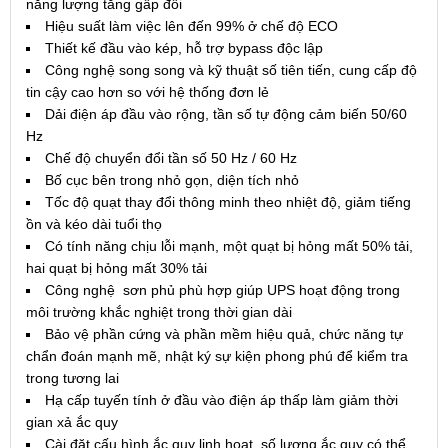
năng lượng tăng gấp đôi
Hiệu suất làm việc lên đến 99% ở chế độ ECO
Thiết kế đầu vào kép, hỗ trợ bypass độc lập
Công nghệ song song và kỹ thuật số tiên tiến, cung cấp độ
tin cậy cao hơn so với hệ thống đơn lẻ
Dải điện áp đầu vào rộng, tần số tự động cảm biến 50/60
Hz
Chế độ chuyển đổi tần số 50 Hz / 60 Hz
Bố cục bên trong nhỏ gọn, diện tích nhỏ
Tốc độ quạt thay đổi thông minh theo nhiệt độ, giảm tiếng
ồn và kéo dài tuổi thọ
Có tính năng chịu lỗi mạnh, một quạt bị hỏng mất 50% tải,
hai quạt bị hỏng mất 30% tải
Công nghệ sơn phủ phù hợp giúp UPS hoạt động trong
môi trường khắc nghiệt trong thời gian dài
Bảo vệ phần cứng và phần mềm hiệu quả, chức năng tự
chẩn đoán mạnh mẽ, nhật ký sự kiện phong phú để kiểm tra
trong tương lai
Hạ cấp tuyến tính ở đầu vào điện áp thấp làm giảm thời
gian xả ắc quy
Cài đặt cấu hình ắc quy linh hoạt, số lượng ắc quy có thể