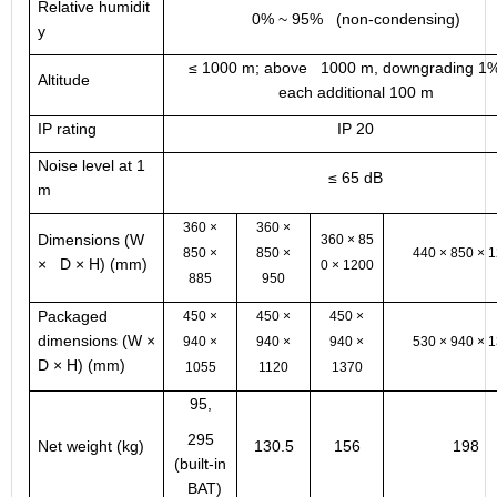
Relative humidit
0% ~ 95% (non-condensing)
y
≤ 1000 m; above 1000 m, downgrading 1%
Altitude
each additional 100 m
IP rating
IP 20
Noise level at 1
≤ 65 dB
m
360 ×
360 ×
Dimensions (W
360 × 85
850 ×
850 ×
440 × 850 × 
× D × H) (mm)
0 × 1200
885
950
Packaged
450 ×
450 ×
450 ×
dimensions (W ×
940 ×
940 ×
940 ×
530 × 940 × 
D × H) (mm)
1055
1120
1370
95,
295
Net weight (kg)
130.5
156
198
(built-in
BAT)