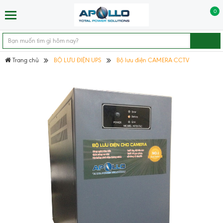
0
Trang chủ
BỘ LƯU ĐIỆN UPS
Bộ lưu điện CAMERA CCTV