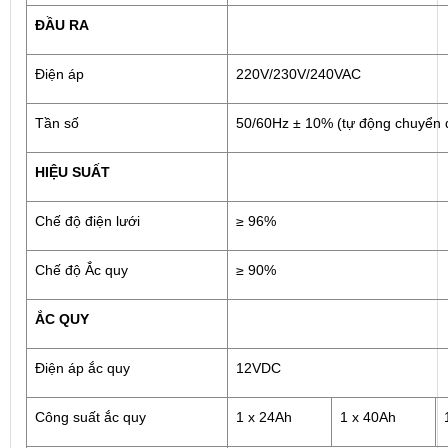
ĐẦU RA
Điện áp
220V/230V/240VAC
Tần số
50/60Hz ± 10% (tự động chuyển 
HIỆU SUẤT
Chế độ điện lưới
≥ 96%
Chế độ Ắc quy
≥ 90%
ẮC QUY
Điện áp ắc quy
12VDC
Công suất ắc quy
1 x 24Ah
1 x 40Ah