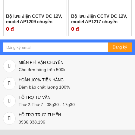
Bộ lưu điện CCTV DC 12V,
Bộ lưu điện CCTV DC 12V,
model AP1209 chuyên
model AP1217 chuyên
dùng cho hệ thống Camera
dùng cho hệ thống Camera
0 đ
0 đ
Đăng ký
MIỄN PHÍ VẬN CHUYỂN
Cho đơn hàng trên 500k
HOÀN 100% TIỀN HÀNG
Đảm bảo chất lượng 100%
HỖ TRỢ TƯ VẤN
Thứ 2-Thứ 7 : 08g30 - 17g30
HỖ TRỢ TRỰC TUYẾN
0936.338.196