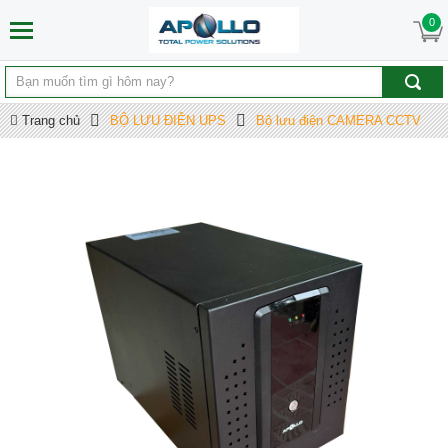
0
Trang chủ
BỘ LƯU ĐIỆN UPS
Bộ lưu điện CAMERA CCTV