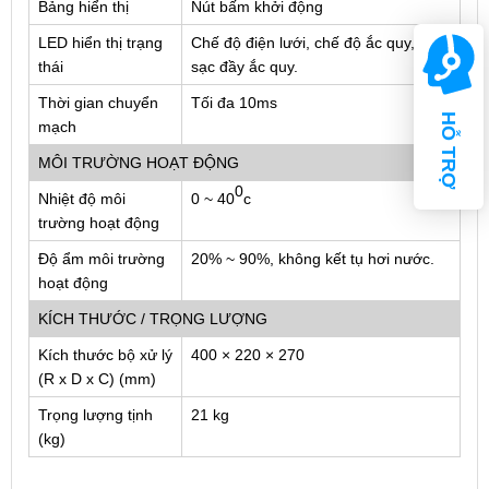
Bảng hiển thị
Nút bấm khởi động
LED hiển thị trạng
Chế độ điện lưới, chế độ ắc quy, báo
thái
sạc đầy ắc quy.
Thời gian chuyển
Tối đa 10ms
HỖ TRỢ
mạch
MÔI TRƯỜNG HOẠT ĐỘNG
0
Nhiệt độ môi
0 ~ 40
c
trường hoạt động
Độ ẩm môi trường
20% ~ 90%, không kết tụ hơi nước.
hoạt động
KÍCH THƯỚC / TRỌNG LƯỢNG
Kích thước bộ xử lý
400 × 220 × 270
(R x D x C) (mm)
Trọng lượng tịnh
21 kg
(kg)