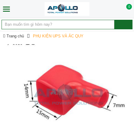
0
Trang chủ
PHỤ KIỆN UPS VÀ ẮC QUY
Phụ kiện, dây kết nối UPS Ắc quy