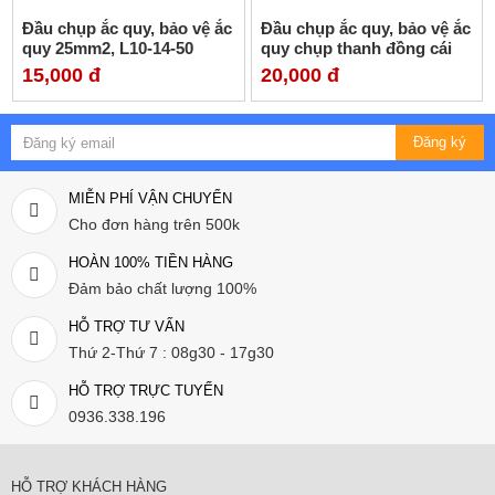
Đầu chụp ắc quy, bảo vệ ắc
Đầu chụp ắc quy, bảo vệ ắc
quy 25mm2, L10-14-50
quy chụp thanh đồng cái
TP30-48
15,000 đ
20,000 đ
Đăng ký
MIỄN PHÍ VẬN CHUYỂN
Cho đơn hàng trên 500k
HOÀN 100% TIỀN HÀNG
Đảm bảo chất lượng 100%
HỖ TRỢ TƯ VẤN
Thứ 2-Thứ 7 : 08g30 - 17g30
HỖ TRỢ TRỰC TUYẾN
0936.338.196
HỖ TRỢ KHÁCH HÀNG