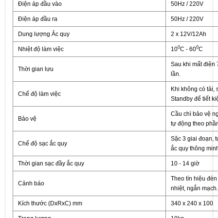
Điện áp đầu vào
50Hz / 220V
Điện áp đầu ra
50Hz / 220V
Dung lượng Ắc quy
2 x 12V/12Ah
0
0
Nhiệt độ làm việc
10
C - 60
C
Sau khi mất điện 
Thời gian lưu
lần.
Khi không có tải,
Chế độ làm việc
Standby để tiết k
Cầu chì bảo vệ ng
Bảo vệ
tự động theo phầ
Sặc 3 giai đoạn, t
Chế độ sạc ắc quy
ắc quy thông min
Thời gian sạc đầy ắc quy
10 - 14 giờ
Theo tín hiệu đèn
Cảnh báo
nhiệt, ngắn mạch.
Kích thước (DxRxC) mm
340 x 240 x 100