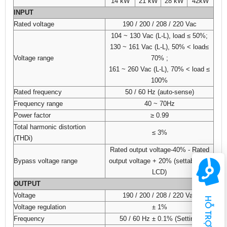
14 kW
21 kW
28 kW
42kW
INPUT
Rated voltage
190 / 200 / 208 / 220 Vac
104 ~ 130 Vac (L-L), load ≤ 50%;
130 ~ 161 Vac (L-L), 50% < load≤
Voltage range
70% ;
161 ~ 260 Vac (L-L), 70% < load ≤
100%
Rated frequency
50 / 60 Hz (auto-sense)
Frequency range
40 ~ 70Hz
Power factor
≥ 0.99
Total harmonic distortion
≤ 3%
(THDi)
Rated output voltage-40% - Rated
Bypass voltage range
output voltage + 20% (settable via
LCD)
OUTPUT
Voltage
190 / 200 / 208 / 220 Vac
HỖ TRỢ
Voltage regulation
± 1%
Frequency
50 / 60 Hz ± 0.1% (Setting)