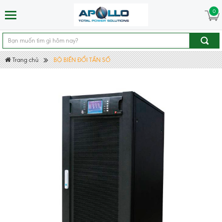
0
Trang chủ
BỘ BIẾN ĐỔI TẦN SỐ