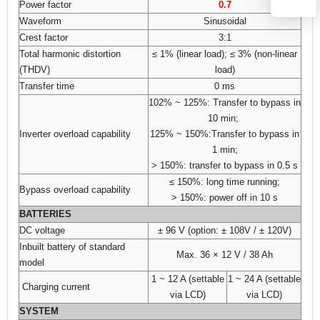
Power factor
0.7
Waveform
Sinusoidal
Crest factor
3:1
Total harmonic distortion
≤ 1% (linear load); ≤ 3% (non-linear
(THDV)
load)
Transfer time
0 ms
102% ~ 125%: Transfer to bypass in
10 min;
Inverter overload capability
125% ~ 150%:Transfer to bypass in
1 min;
> 150%: transfer to bypass in 0.5 s
≤ 150%: long time running;
Bypass overload capability
> 150%: power off in 10 s
BATTER
IES
DC voltage
± 96 V (option: ± 108V / ± 120V)
Inbuilt battery of standard
Max. 36 × 12 V / 38 Ah
model
1 ~ 12 A (settable
1 ~ 24 A (settable
Charging current
via LCD)
via LCD)
SYSTEM