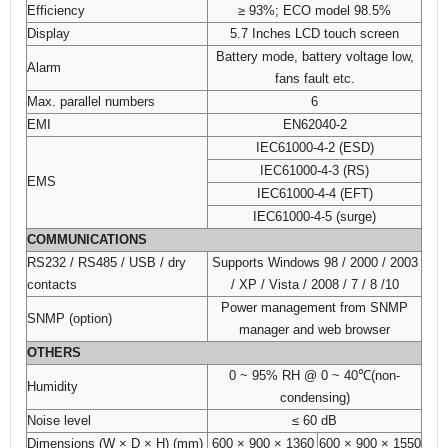
Efficiency
≥ 93%; ECO model 98.5%
Display
5.7 Inches LCD touch screen
Battery mode, battery voltage low,
Alarm
fans fault etc.
Max. parallel numbers
6
EMI
EN62040-2
IEC61000-4-2 (ESD)
IEC61000-4-3 (RS)
EMS
IEC61000-4-4 (EFT)
IEC61000-4-5 (surge)
COMMUNICATIONS
RS232 / RS485 / USB / dry
Supports Windows 98 / 2000 / 2003
contacts
/ XP / Vista / 2008 / 7 / 8 /10
Power management from SNMP
SNMP (option)
manager and web browser
OTHERS
0 ~ 95% RH @ 0 ~ 40℃(non-
Humidity
condensing)
Noise level
≤ 60 dB
Dimensions (W × D × H) (mm)
600 × 900 × 1360
600 × 900 × 1550