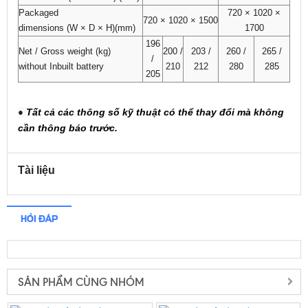
Packaged
720 × 1020 ×
720 × 1020 × 1500
dimensions (W × D × H)(mm)
1700
196
Net / Gross weight (kg)
200 /
203 /
260 /
265 /
/
without Inbuilt battery
210
212
280
285
205
Tất cả các thông số kỹ thuật có thể thay đổi mà không
●
cần thông báo trước.
Tài liệu
HỎI ĐÁP
SẢN PHẨM CÙNG NHÓM