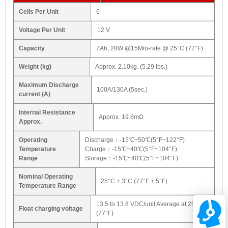
Cells Per Unit
6
Voltage Per Unit
12 V
Capacity
7Ah, 28W @15Min-rate @ 25°C (77°F)
Weight (kg)
Approx. 2.10kg. (5.29 lbs.)
Maximum Discharge
100A/130A (5sec.)
current (A)
Internal Resistance
Approx. 19.8mΩ
Approx.
Operating
Discharge：-15℃~50℃(5°F~122°F)
Temperature
Charge：-15℃~40℃(5°F~104°F)
Range
Storage：-15℃~40℃(5°F~104°F)
Nominal Operating
25°C ± 3°C (77°F ± 5°F)
Temperature Range
13.5 to 13.8 VDC/unit Average at 25°C
Float charging voltage
(77°F)