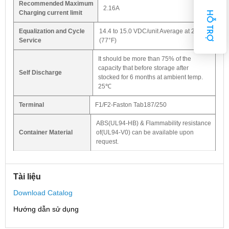
Recommended Maximum
2.16A
Charging current limit
HỖ TRỢ
Equalization and Cycle
14.4 to 15.0 VDC/unit Average at 25°C
Service
(77°F)
It should be more than 75% of the
capacity that before storage after
Self Discharge
stocked for 6 months at ambient temp.
25℃
Terminal
F1/F2-Faston Tab187/250
ABS(UL94-HB) & Flammability resistance
Container Material
of(UL94-V0) can be available upon
request.
Tài liệu
Download Catalog
Hướng dẫn sử dụng