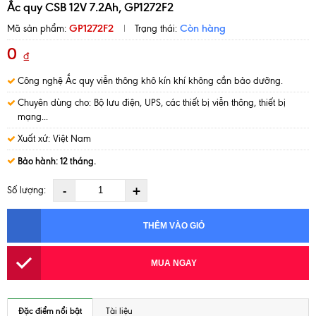
Ắc quy CSB 12V 7.2Ah, GP1272F2
GP1272F2
Còn hàng
Mã sản phẩm:
Trạng thái:
0
₫
Công nghệ Ắc quy viễn thông khô kín khí không cần bảo dưỡng.
Chuyên dùng cho: Bộ lưu điện, UPS, các thiết bị viễn thông, thiết bị
mạng...
Xuất xứ: Việt Nam
Bảo hành: 12 tháng.
-
+
Số lượng:
THÊM VÀO GIỎ
MUA NGAY
Đặc điểm nổi bật
Tài liệu