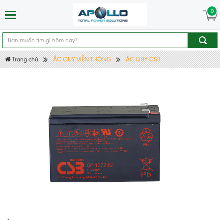
0
Trang chủ
ẮC QUY VIỄN THÔNG
ẮC QUY CSB